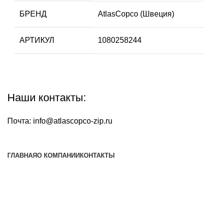
БРЕНД
AtlasCopco (Швеция)
АРТИКУЛ
1080258244
Наши контакты:
Почта:
info@atlascopco-zip.ru
ГЛАВНАЯ
О КОМПАНИИ
КОНТАКТЫ
Наша почта:
info@atlascopco-zip.ru